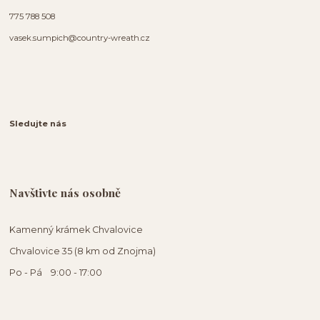
775 788 508
vasek.sumpich@country-wreath.cz
Sledujte nás
Navštivte nás osobně
Kamenný krámek Chvalovice
Chvalovice 35 (8 km od Znojma)
Po - Pá 9:00 - 17:00