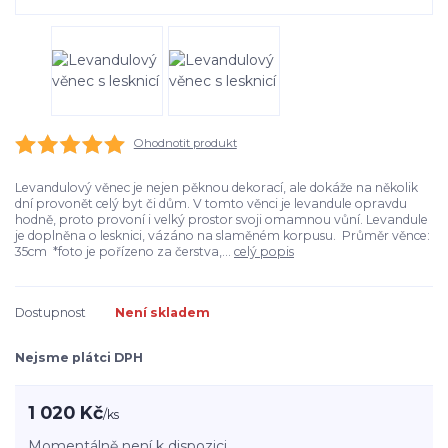
Ohodnotit produkt
Levandulový věnec je nejen pěknou dekorací, ale dokáže na několik
dní provonět celý byt či dům. V tomto věnci je levandule opravdu
hodně, proto provoní i velký prostor svoji omamnou vůní. Levandule
je doplněna o lesknici, vázáno na slaměném korpusu. Průměr věnce:
35cm *foto je pořízeno za čerstva,...
celý popis
Dostupnost
Není skladem
Nejsme plátci DPH
1 020 Kč
/
ks
Momentálně není k dispozici