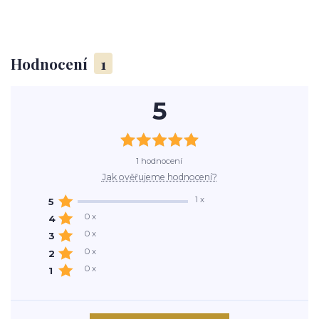
Hodnocení
1
5
1 hodnocení
Jak ověřujeme hodnocení?
1 x
5
0 x
4
0 x
3
0 x
2
0 x
1