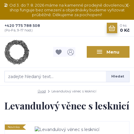
🏖️ Od 3. do 7. 8. 2026 máme na kamenné prodejně dovolenou. E-
shop funguje bez omezení a objednávky budeme vyřizovat
průběžně. Děkujeme za pochopení!
+420 775 788 508
0
ks
0 Kč
(Po-Pá, 9-17 hod.)
Menu
Hledat
Úvod
Levandulový věnec s lesknicí
Levandulový věnec s lesknicí
Novinka