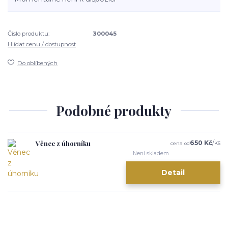
Číslo produktu:
300045
Hlídat cenu / dostupnost
Do oblíbených
Podobné produkty
Věnec z úhorníku
650 Kč
/
ks
cena od
Není skladem
Detail