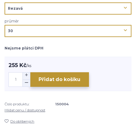
průměr
Nejsme plátci DPH
255 Kč
/
ks
Přidat do košíku
Číslo produktu:
150004
Hlídat cenu / dostupnost
Do oblíbených