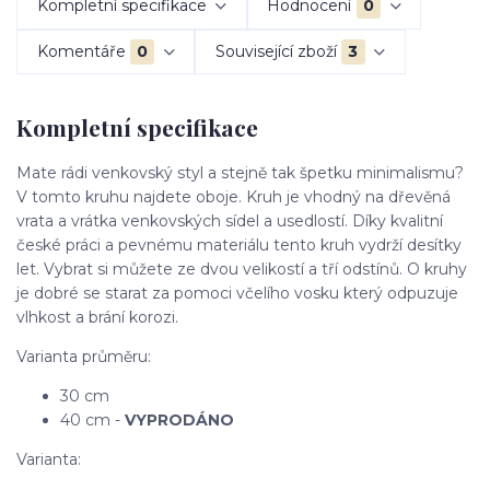
Kompletní specifikace
Hodnocení
0
Komentáře
0
Související zboží
3
Kompletní specifikace
Mate rádi venkovský styl a stejně tak špetku minimalismu?
V tomto kruhu najdete oboje. Kruh je vhodný na dřevěná
vrata a vrátka venkovských sídel a usedlostí. Díky kvalitní
české práci a pevnému materiálu tento kruh vydrží desítky
let. Vybrat si můžete ze dvou velikostí a tří odstínů. O kruhy
je dobré se starat za pomoci včelího vosku který odpuzuje
vlhkost a brání korozi.
Varianta průměru:
30 cm
40 cm -
VYPRODÁNO
Varianta: