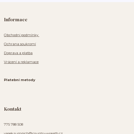
Informace
Obchodní podmínky
Ochrana soukromí
Doprava a platba
Vrácení a reklamace
Platební metody
Kontakt
775 788 508
vasek.sumpich@country-wreath.cz