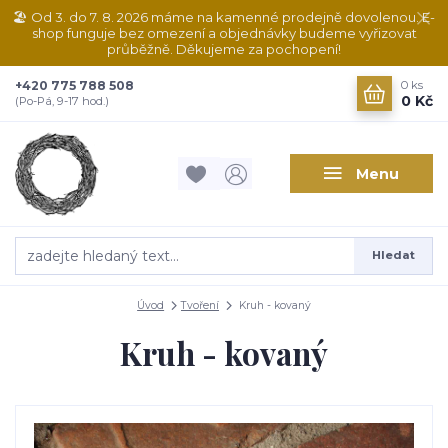
🏖️ Od 3. do 7. 8. 2026 máme na kamenné prodejně dovolenou. E-
shop funguje bez omezení a objednávky budeme vyřizovat
průběžně. Děkujeme za pochopení!
+420 775 788 508
0
ks
0 Kč
(Po-Pá, 9-17 hod.)
Menu
Hledat
Úvod
Tvoření
Kruh - kovaný
Kruh - kovaný