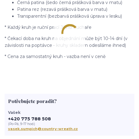
Černá patina (šedo černá prášková barva v matu)
Patina rez (rezavá prášková barva v matu)
Transparentní (bezbarvá prášková úprava v lesku)
* Každý kruh je ruční prací Jiřího Kuchaře
* Čekací doba na kruh na objednání může být 10-14 dní (v
závislosti na poptávce - kruhy skladem odesíláme ihned)
* Cena za samostatný kruh - vazba není v ceně
Potřebujete poradit?
Vašek
+420 775 788 508
(Po-Pá, 9-17 hod.)
vasek.sumpich@country-wreath.cz