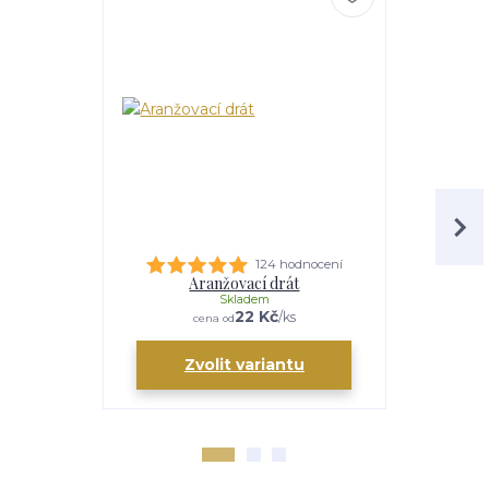
124 hodnocení
Aranžovací drát
M
Skladem
22 Kč
/
ks
cena od
Zvolit variantu
Zv