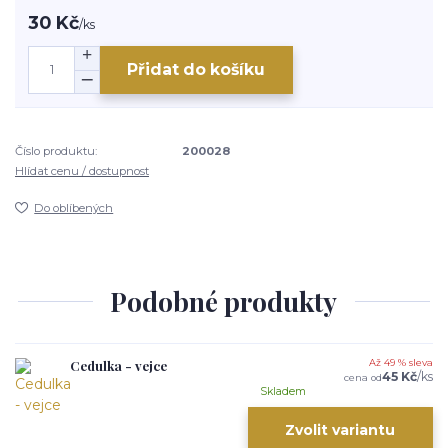
30 Kč
/
ks
Přidat do košíku
Číslo produktu:
200028
Hlídat cenu / dostupnost
Do oblíbených
Podobné produkty
Cedulka - vejce
Až 49 % sleva
45 Kč
/
ks
cena od
Skladem
Zvolit variantu