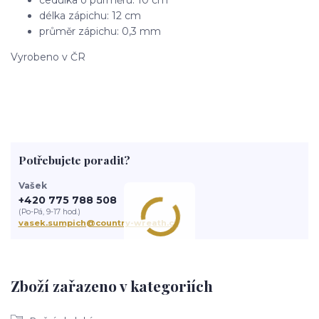
cedulka o půrměru: 10 cm
délka zápichu: 12 cm
průměr zápichu: 0,3 mm
Vyrobeno v ČR
Potřebujete poradit?
Vašek
+420 775 788 508
(Po-Pá, 9-17 hod.)
vasek.sumpich@country-wreath.cz
Zboží zařazeno v kategoriích