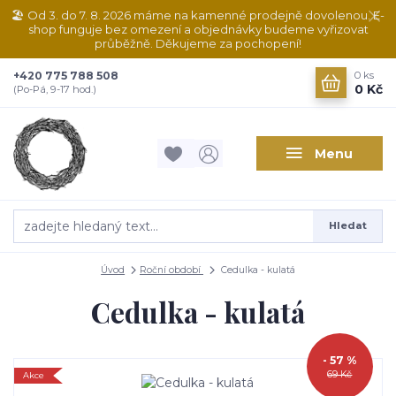
🏖️ Od 3. do 7. 8. 2026 máme na kamenné prodejně dovolenou. E-
shop funguje bez omezení a objednávky budeme vyřizovat
průběžně. Děkujeme za pochopení!
+420 775 788 508
0
ks
0 Kč
(Po-Pá, 9-17 hod.)
Menu
Hledat
Úvod
Roční období
Cedulka - kulatá
Cedulka - kulatá
- 57 %
69 Kč
Akce