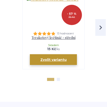
- 57 %
35 Kč
13 hodnocení
Terakotový květináč - střední
Zinkov
sta
Skladem
15 Kč
/
ks
cen
Zvolit variantu
Zv