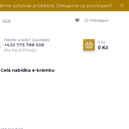
udeme vyřizovat průběžně. Děkujeme za pochopení!
Více
Přihlášení
Nevíte si rady? Zavolejte.
0
ks
+420 775 788 508
0 Kč
(Po-Pá, 9-17 hod.)
Celá nabídka e-krámku