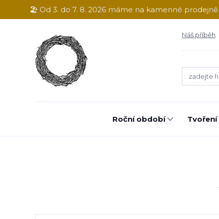
🏖️ Od 3. do 7. 8. 2026 máme na kamenné prodejn
Náš příběh
Roční období
Tvoření