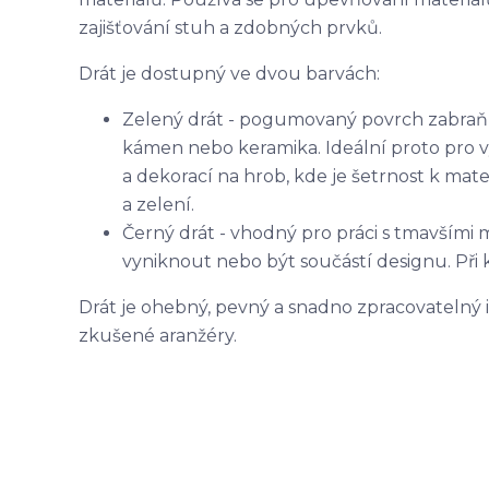
zajišťování stuh a zdobných prvků.
Drát je dostupný ve dvou barvách:
Zelený drát - pogumovaný povrch zabraňuj
kámen nebo keramika. Ideální proto pro 
a dekorací na hrob, kde je šetrnost k mate
a zelení.
Černý drát - vhodný pro práci s tmavšími 
vyniknout nebo být součástí designu. Př
Drát je ohebný, pevný a snadno zpracovatelný i 
zkušené aranžéry.