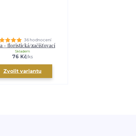
36 hodnocení
a - floristická/začišťovací
Skladem
76 Kč
/
ks
Zvolit variantu