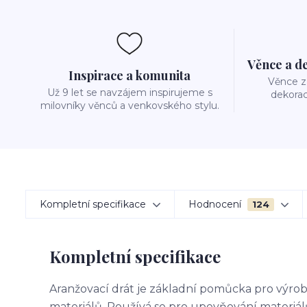
Věnce a d
Inspirace a komunita
Věnce z 
Už 9 let se navzájem inspirujeme s
dekorac
milovníky věnců a venkovského stylu.
Kompletní specifikace
Hodnocení
124
Kompletní specifikace
Aranžovací drát je základní pomůcka pro výrobu
materiálů. Používá se pro upevňování materiál