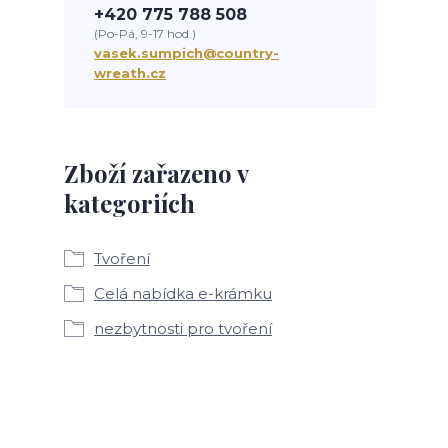
+420 775 788 508
(Po-Pá, 9-17 hod.)
vasek.sumpich@country-
wreath.cz
Zboží zařazeno v
kategoriích
Tvoření
Celá nabídka e-krámku
nezbytnosti pro tvoření