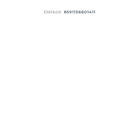
EAN kód:
8591136601411