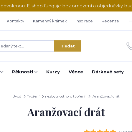
ě dovolenou. E-shop funguje bez omezení a objednávky b
Kontakty
Kamenný krámek
Inspirace
Recenze
Hledat
Pěknosti
Kurzy
Věnce
Dárkové sety
Úvod
Tvoření
nezbytnosti pro tvoření
Aranžovací drát
Aranžovací drát