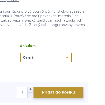
tit produkt
adní pomůcka pro výrobu věnců, floristických vazeb a
ateriálů. Používá se pro upevňování materiálů na
základ, vázání svazků, zajišťování stuh a zdobných
ý ve dvou barvách: Zelený drát - pogumovaný povrch
Skladem
Přidat do košíku