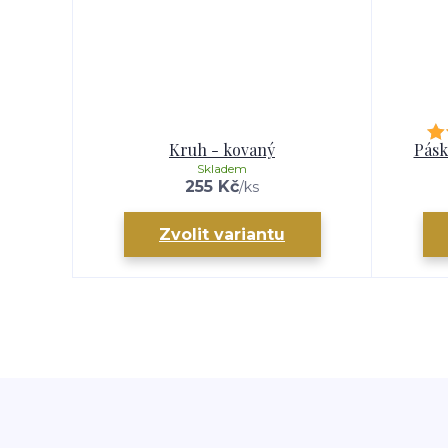
Kruh - kovaný
Pásk
Skladem
255 Kč
/
ks
Zvolit variantu