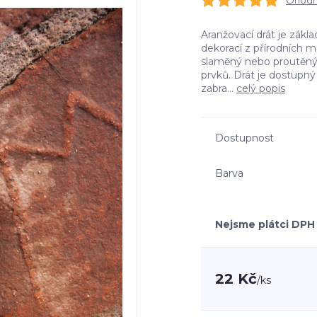
Ohodno
Aranžovací drát je zákl
dekorací z přírodních m
slaměný nebo proutěný 
prvků. Drát je dostupn
zabra...
celý popis
Dostupnost
Barva
Nejsme plátci DPH
22 Kč
/
ks