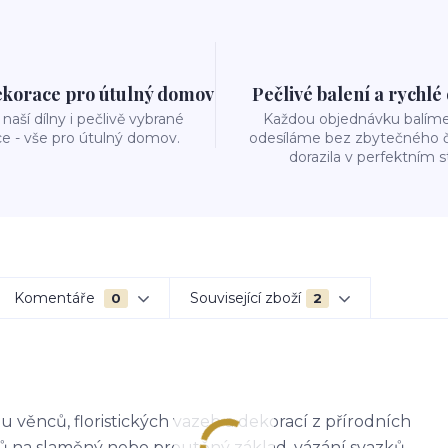
ekorace pro útulný domov
Pečlivé balení a rychlé
naší dílny i pečlivě vybrané
Každou objednávku balíme 
e - vše pro útulný domov.
odesíláme bez zbytečného č
dorazila v perfektním s
Komentáře
Související zboží
0
2
 věnců, floristických vazeb a dekorací z přírodních
ů na slaměný nebo proutěný základ, vázání svazků,